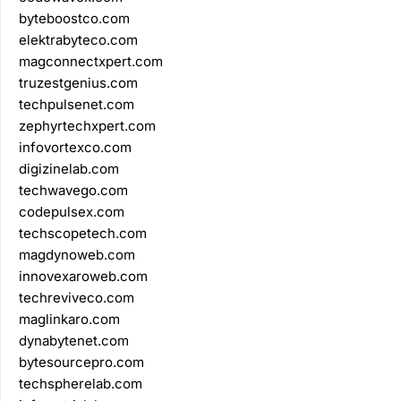
byteboostco.com
elektrabyteco.com
magconnectxpert.com
truzestgenius.com
techpulsenet.com
zephyrtechxpert.com
infovortexco.com
digizinelab.com
techwavego.com
codepulsex.com
techscopetech.com
magdynoweb.com
innovexaroweb.com
techreviveco.com
maglinkaro.com
dynabytenet.com
bytesourcepro.com
techspherelab.com