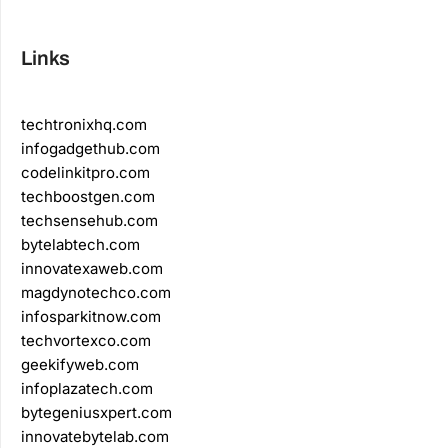
Links
techtronixhq.com
infogadgethub.com
codelinkitpro.com
techboostgen.com
techsensehub.com
bytelabtech.com
innovatexaweb.com
magdynotechco.com
infosparkitnow.com
techvortexco.com
geekifyweb.com
infoplazatech.com
bytegeniusxpert.com
innovatebytelab.com