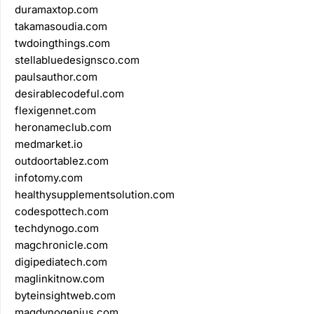
duramaxtop.com
takamasoudia.com
twdoingthings.com
stellabluedesignsco.com
paulsauthor.com
desirablecodeful.com
flexigennet.com
heronameclub.com
medmarket.io
outdoortablez.com
infotomy.com
healthysupplementsolution.com
codespottech.com
techdynogo.com
magchronicle.com
digipediatech.com
maglinkitnow.com
byteinsightweb.com
magdynogenius.com