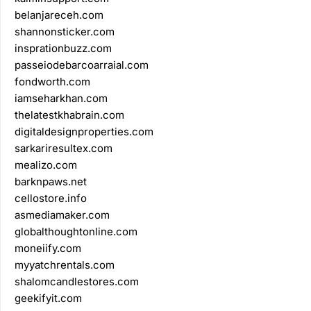
belanjareceh.com
shannonsticker.com
insprationbuzz.com
passeiodebarcoarraial.com
fondworth.com
iamseharkhan.com
thelatestkhabrain.com
digitaldesignproperties.com
sarkariresultex.com
mealizo.com
barknpaws.net
cellostore.info
asmediamaker.com
globalthoughtonline.com
moneiify.com
myyatchrentals.com
shalomcandlestores.com
geekifyit.com