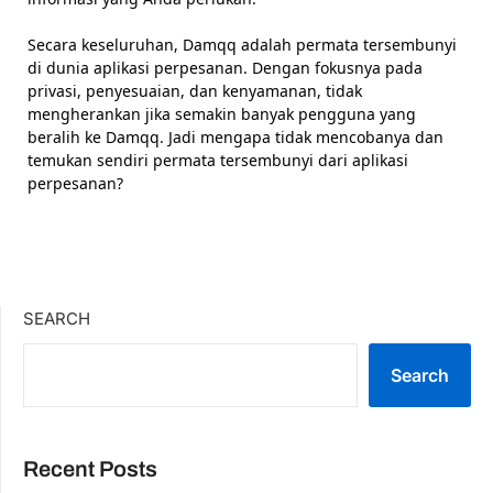
Secara keseluruhan, Damqq adalah permata tersembunyi
di dunia aplikasi perpesanan. Dengan fokusnya pada
privasi, penyesuaian, dan kenyamanan, tidak
mengherankan jika semakin banyak pengguna yang
beralih ke Damqq. Jadi mengapa tidak mencobanya dan
temukan sendiri permata tersembunyi dari aplikasi
perpesanan?
SEARCH
Search
Recent Posts