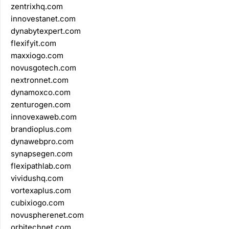
zentrixhq.com
innovestanet.com
dynabytexpert.com
flexifyit.com
maxxiogo.com
novusgotech.com
nextronnet.com
dynamoxco.com
zenturogen.com
innovexaweb.com
brandioplus.com
dynawebpro.com
synapsegen.com
flexipathlab.com
vividushq.com
vortexaplus.com
cubixiogo.com
novuspherenet.com
orbitechnet.com