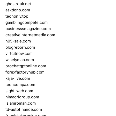
ghosts-uk.net
askdono.com
techonly.top
gamblingcompete.com
businesssmagazine.com
creativeinternetmedia.com
n95-sale.com
blogreborn.com
virtcitnow.com
wiselymap.com
prochatgptonline.com
forexfactoryhub.com
kaja-live.com
techcompa.com
sight-web.com
himadrigroup.com
islamroman.com
td-autofinance.com
frienlyjokerpoker.com