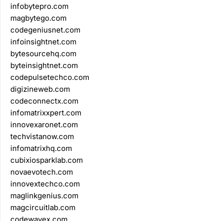
infobytepro.com
magbytego.com
codegeniusnet.com
infoinsightnet.com
bytesourcehq.com
byteinsightnet.com
codepulsetechco.com
digizineweb.com
codeconnectx.com
infomatrixxpert.com
innovexaronet.com
techvistanow.com
infomatrixhq.com
cubixiosparklab.com
novaevotech.com
innovextechco.com
maglinkgenius.com
magcircuitlab.com
codewavex.com