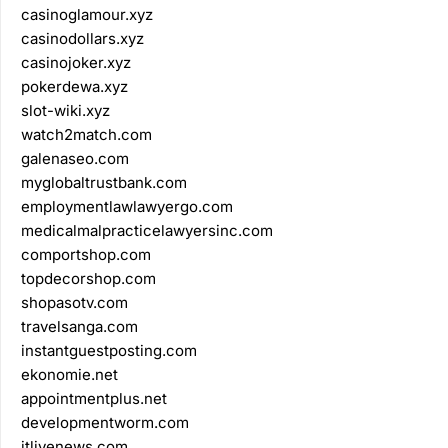
casinoglamour.xyz
casinodollars.xyz
casinojoker.xyz
pokerdewa.xyz
slot-wiki.xyz
watch2match.com
galenaseo.com
myglobaltrustbank.com
employmentlawlawyergo.com
medicalmalpracticelawyersinc.com
comportshop.com
topdecorshop.com
shopasotv.com
travelsanga.com
instantguestposting.com
ekonomie.net
appointmentplus.net
developmentworm.com
itlivenews.com