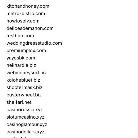
kitchandhoney.com
metro-bistro.com
howtosolv.com
delicesdemanon.com
testboo.com
weddingdressstudio.com
premiumplox.com
yayosbk.com
neilhardie.biz
webmoneysurf.biz
kolohebluet.biz
shootermask.biz
busterwheel.biz
shelfari.net
casinorussia.xyz
slotumcasino.xyz
casinoglamour.xyz
casinodollars.xyz