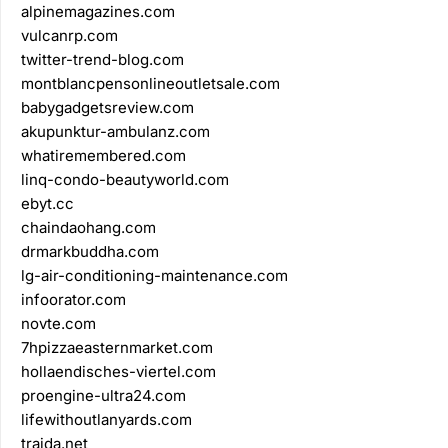
alpinemagazines.com
vulcanrp.com
twitter-trend-blog.com
montblancpensonlineoutletsale.com
babygadgetsreview.com
akupunktur-ambulanz.com
whatiremembered.com
linq-condo-beautyworld.com
ebyt.cc
chaindaohang.com
drmarkbuddha.com
lg-air-conditioning-maintenance.com
infoorator.com
novte.com
7hpizzaeasternmarket.com
hollaendisches-viertel.com
proengine-ultra24.com
lifewithoutlanyards.com
traida.net