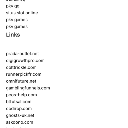
pkv qq
situs slot online
pkv games
pkv games
Links
prada-outlet.net
digigrowthpro.com
colttrickle.com
runnerpickfr.com
omnifuture.net
gamblingfunnels.com
pcos-help.com
btfutsal.com
codirop.com
ghosts-uk.net
askdono.com