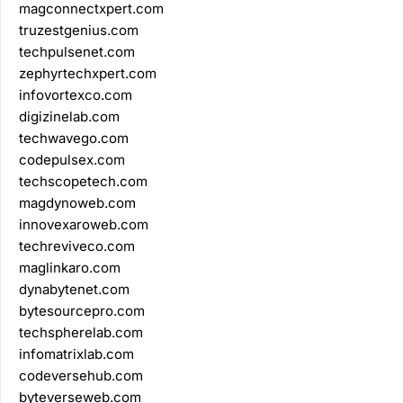
magconnectxpert.com
truzestgenius.com
techpulsenet.com
zephyrtechxpert.com
infovortexco.com
digizinelab.com
techwavego.com
codepulsex.com
techscopetech.com
magdynoweb.com
innovexaroweb.com
techreviveco.com
maglinkaro.com
dynabytenet.com
bytesourcepro.com
techspherelab.com
infomatrixlab.com
codeversehub.com
byteverseweb.com