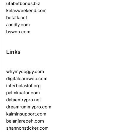
ufabetbonus.biz
kelasweekend.com
betatk.net
aandly.com
bswoo.com
Links
whymydoggy.com
digitalearnweb.com
interbolaslot.org
palmkuafor.com
dataentrypro.net
dreamrummypro.com
kaiminsupport.com
belanjareceh.com
shannonsticker.com