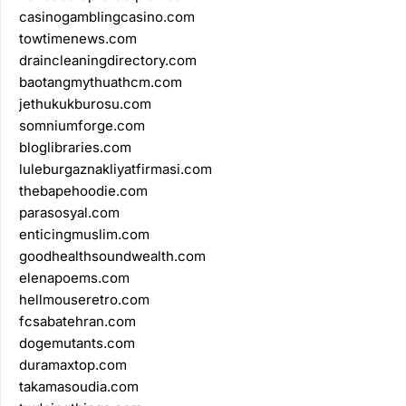
casinogamblingcasino.com
towtimenews.com
draincleaningdirectory.com
baotangmythuathcm.com
jethukukburosu.com
somniumforge.com
bloglibraries.com
luleburgaznakliyatfirmasi.com
thebapehoodie.com
parasosyal.com
enticingmuslim.com
goodhealthsoundwealth.com
elenapoems.com
hellmouseretro.com
fcsabatehran.com
dogemutants.com
duramaxtop.com
takamasoudia.com