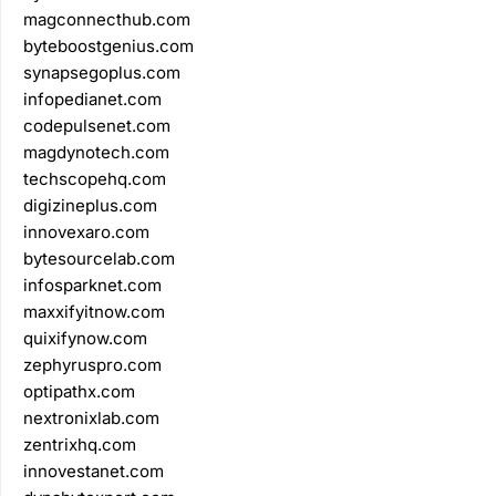
magconnecthub.com
byteboostgenius.com
synapsegoplus.com
infopedianet.com
codepulsenet.com
magdynotech.com
techscopehq.com
digizineplus.com
innovexaro.com
bytesourcelab.com
infosparknet.com
maxxifyitnow.com
quixifynow.com
zephyruspro.com
optipathx.com
nextronixlab.com
zentrixhq.com
innovestanet.com