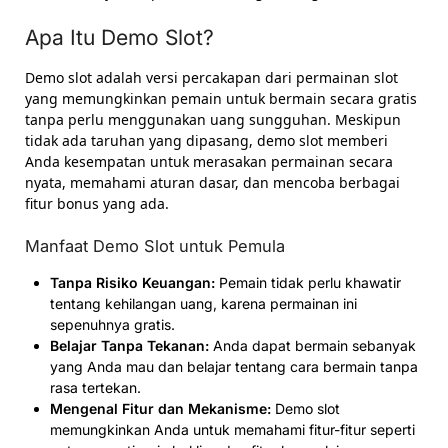
Apa Itu Demo Slot?
Demo slot adalah versi percakapan dari permainan slot
yang memungkinkan pemain untuk bermain secara gratis
tanpa perlu menggunakan uang sungguhan. Meskipun
tidak ada taruhan yang dipasang, demo slot memberi
Anda kesempatan untuk merasakan permainan secara
nyata, memahami aturan dasar, dan mencoba berbagai
fitur bonus yang ada.
Manfaat Demo Slot untuk Pemula
Tanpa Risiko Keuangan:
Pemain tidak perlu khawatir
tentang kehilangan uang, karena permainan ini
sepenuhnya gratis.
Belajar Tanpa Tekanan:
Anda dapat bermain sebanyak
yang Anda mau dan belajar tentang cara bermain tanpa
rasa tertekan.
Mengenal Fitur dan Mekanisme:
Demo slot
memungkinkan Anda untuk memahami fitur-fitur seperti