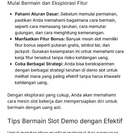
Mulai Bermain dan Eksplorasi Fitur
Pahami Aturan Dasar:
Sebelum memulai permainan,
pastikan Anda memahami bagaimana cara bermain,
seperti cara memasang taruhan, cara memutar
gulungan, dan cara menghitung kemenangan.
Manfaatkan Fitur Bonus:
Banyak mesin slot memiliki
fitur bonus seperti putaran gratis, simbol liar, dan
jackpot. Gunakan kesempatan ini untuk memahami cara
kerja fitur tersebut tanpa risiko kehilangan uang.
Coba Berbagai Strategi:
Anda bisa bereksperimen
dengan berbagai strategi taruhan di demo slot untuk
melihat mana yang paling efektif tanpa harus khawatir
kehilangan uang.
Dengan eksplorasi yang cukup, Anda akan memahami
cara mesin slot bekerja dan mempersiapkan diri untuk
bermain dengan uang asli.
Tips Bermain Slot Demo dengan Efektif
Untuk mendapatkan manfaat maksimal dari permainan