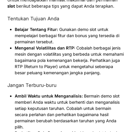
slot
berikut beberapa tips yang dapat Anda terapkan.
Tentukan Tujuan Anda
Belajar Tentang Fitur:
Gunakan demo slot untuk
mempelajari berbagai fitur dan bonus yang tersedia di
permainan tersebut.
Mengenal Volatilitas dan RTP:
Cobalah berbagai jenis
mesin dengan volatilitas yang berbeda untuk memahami
bagaimana pola kemenangan bekerja. Perhatikan juga
RTP (Return to Player) untuk mengetahui seberapa
besar peluang kemenangan jangka panjang.
Jangan Terburu-buru
Ambil Waktu untuk Menganalisis:
Bermain demo slot
memberi Anda waktu untuk berhenti dan menganalisis
setiap keputusan taruhan. Cobalah untuk bermain
secara perlahan dan perhatikan bagaimana hasil
permainan berubah berdasarkan taruhan yang Anda
pilih.