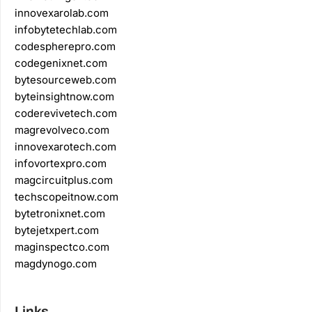
innovexarolab.com
infobytetechlab.com
codespherepro.com
codegenixnet.com
bytesourceweb.com
byteinsightnow.com
coderevivetech.com
magrevolveco.com
innovexarotech.com
infovortexpro.com
magcircuitplus.com
techscopeitnow.com
bytetronixnet.com
bytejetxpert.com
maginspectco.com
magdynogo.com
Links