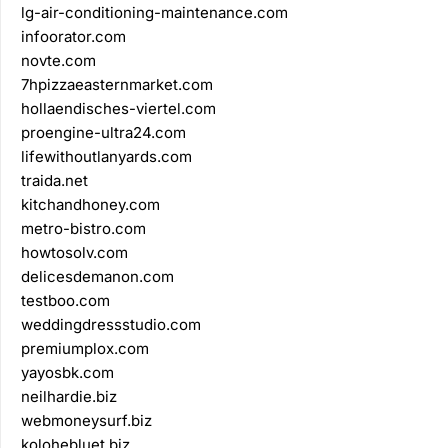
lg-air-conditioning-maintenance.com
infoorator.com
novte.com
7hpizzaeasternmarket.com
hollaendisches-viertel.com
proengine-ultra24.com
lifewithoutlanyards.com
traida.net
kitchandhoney.com
metro-bistro.com
howtosolv.com
delicesdemanon.com
testboo.com
weddingdressstudio.com
premiumplox.com
yayosbk.com
neilhardie.biz
webmoneysurf.biz
kolohebluet.biz