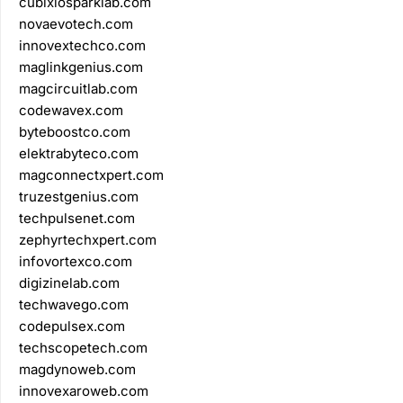
cubixiosparklab.com
novaevotech.com
innovextechco.com
maglinkgenius.com
magcircuitlab.com
codewavex.com
byteboostco.com
elektrabyteco.com
magconnectxpert.com
truzestgenius.com
techpulsenet.com
zephyrtechxpert.com
infovortexco.com
digizinelab.com
techwavego.com
codepulsex.com
techscopetech.com
magdynoweb.com
innovexaroweb.com