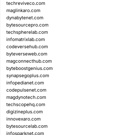
techreviveco.com
maglinkaro.com
dynabytenet.com
bytesourcepro.com
techspherelab.com
infomatrixlab.com
codeversehub.com
byteverseweb.com
magconnecthub.com
byteboostgenius.com
synapsegoplus.com
infopedianet.com
codepulsenet.com
magdynotech.com
techscopehq.com
digizineplus.com
innovexaro.com
bytesourcelab.com
infosparknet.com