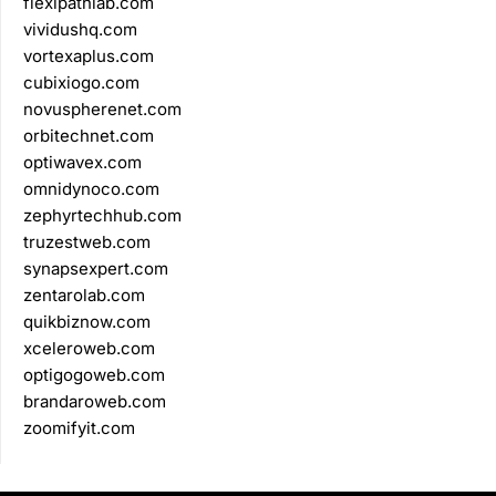
flexipathlab.com
vividushq.com
vortexaplus.com
cubixiogo.com
novuspherenet.com
orbitechnet.com
optiwavex.com
omnidynoco.com
zephyrtechhub.com
truzestweb.com
synapsexpert.com
zentarolab.com
quikbiznow.com
xceleroweb.com
optigogoweb.com
brandaroweb.com
zoomifyit.com