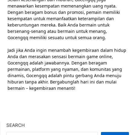
menawarkan kesempatan memenangkan uang nyata.
Dengan beragam bonus dan promosi, pemain memiliki
kesempatan untuk memanfaatkan keterampilan dan
keberuntungan mereka. Baik Anda bermain untuk
bersenang-senang atau bermain untuk menang,
Gocengqq memiliki sesuatu untuk semua orang.
Jadi jika Anda ingin menambah kegembiraan dalam hidup
Anda dan merasakan sensasi bermain game online,
Gocengqq adalah jawabannya. Dengan beragam
permainan, platform yang nyaman, dan komunitas yang
dinamis, Gocengqq adalah pintu gerbang Anda menuju
hiburan tanpa akhir. Bergabunglah hari ini dan mulai
bermain – kegembiraan menanti!
SEARCH