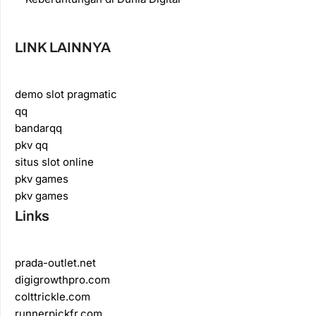
LINK LAINNYA
demo slot pragmatic
qq
bandarqq
pkv qq
situs slot online
pkv games
pkv games
Links
prada-outlet.net
digigrowthpro.com
colttrickle.com
runnerpickfr.com