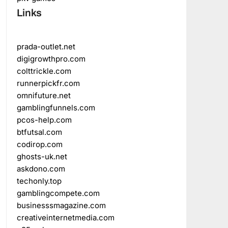
Links
prada-outlet.net
digigrowthpro.com
colttrickle.com
runnerpickfr.com
omnifuture.net
gamblingfunnels.com
pcos-help.com
btfutsal.com
codirop.com
ghosts-uk.net
askdono.com
techonly.top
gamblingcompete.com
businesssmagazine.com
creativeinternetmedia.com