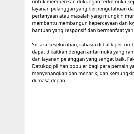
untuk memberikan dukungan terkemuka kep
layanan pelanggan yang berpengetahuan d
pertanyaan atau masalah yang mungkin muncu
membantu membangun kepercayaan dan loyal
bantuan yang responsif dan bermanfaat yan
Secara keseluruhan, rahasia di balik pertu
dapat dikaitkan dengan antarmuka yang ra
dan layanan pelanggan yang sangat baik. Fa
Datukqq pilihan populer bagi para pemain 
menyenangkan dan menarik, dan kemungkin
di masa depan.