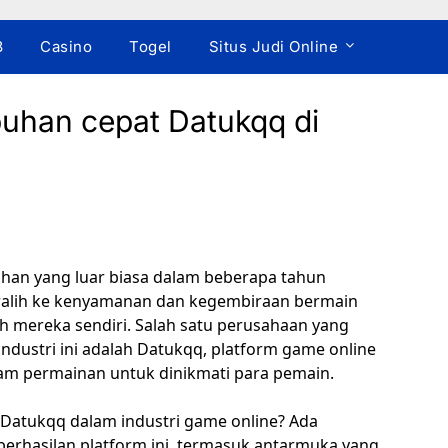
8
Casino
Togel
Situs Judi Online
buhan cepat Datukqq di
uhan yang luar biasa dalam beberapa tahun
eralih ke kenyamanan dan kegembiraan bermain
 mereka sendiri. Salah satu perusahaan yang
dustri ini adalah Datukqq, platform game online
m permainan untuk dinikmati para pemain.
t Datukqq dalam industri game online? Ada
berhasilan platform ini, termasuk antarmuka yang