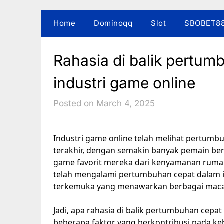
Skip
to
Home
Dominoqq
Slot
SBOBET8
content
Rahasia di balik pertum
industri game online
Posted on March 4, 2025
Industri game online telah melihat pertumb
terakhir, dengan semakin banyak pemain b
game favorit mereka dari kenyamanan rumah
telah mengalami pertumbuhan cepat dalam in
terkemuka yang menawarkan berbagai maca
Jadi, apa rahasia di balik pertumbuhan cepa
beberapa faktor yang berkontribusi pada ke