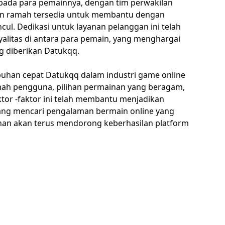
ada para pemainnya, dengan tim perwakilan
an ramah tersedia untuk membantu dengan
l. Dedikasi untuk layanan pelanggan ini telah
itas di antara para pemain, yang menghargai
g diberikan Datukqq.
mbuhan cepat Datukqq dalam industri game online
mah pengguna, pilihan permainan yang beragam,
ktor -faktor ini telah membantu menjadikan
yang mencari pengalaman bermain online yang
an akan terus mendorong keberhasilan platform