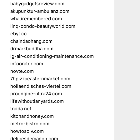
babygadgetsreview.com
akupunktur-ambulanz.com
whatiremembered.com
linq-condo-beautyworld.com
ebyt.cc
chaindaohang.com
drmarkbuddha.com
lg-air-conditioning-maintenance.com
infoorator.com
novte.com
7hpizzaeasternmarket.com
hollaendisches-viertel.com
proengine-ultra24.com
lifewithoutlanyards.com
traida.net
kitchandhoney.com
metro-bistro.com
howtosolv.com
delicesdemanon.com