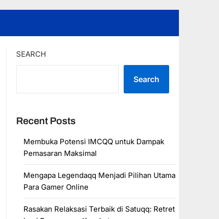
SEARCH
Search
Recent Posts
Membuka Potensi IMCQQ untuk Dampak
Pemasaran Maksimal
Mengapa Legendaqq Menjadi Pilihan Utama
Para Gamer Online
Rasakan Relaksasi Terbaik di Satuqq: Retret