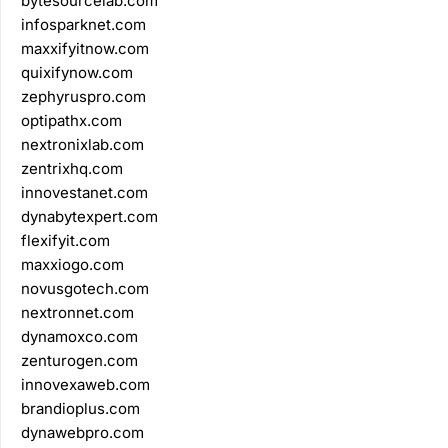
bytesourcelab.com
infosparknet.com
maxxifyitnow.com
quixifynow.com
zephyruspro.com
optipathx.com
nextronixlab.com
zentrixhq.com
innovestanet.com
dynabytexpert.com
flexifyit.com
maxxiogo.com
novusgotech.com
nextronnet.com
dynamoxco.com
zenturogen.com
innovexaweb.com
brandioplus.com
dynawebpro.com