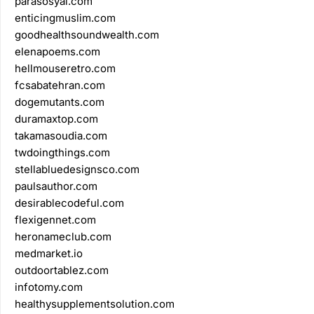
parasosyal.com
enticingmuslim.com
goodhealthsoundwealth.com
elenapoems.com
hellmouseretro.com
fcsabatehran.com
dogemutants.com
duramaxtop.com
takamasoudia.com
twdoingthings.com
stellabluedesignsco.com
paulsauthor.com
desirablecodeful.com
flexigennet.com
heronameclub.com
medmarket.io
outdoortablez.com
infotomy.com
healthysupplementsolution.com