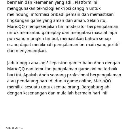
bermain dan keamanan yang adil. Platform ini
menggunakan teknologi enkripsi canggih untuk
melindungi informasi pribadi pemain dan memastikan
lingkungan game yang aman dan aman. Selain itu,
MarioQQ mempekerjakan tim moderator berpengalaman
untuk memantau gameplay dan mengatasi masalah apa
pun yang mungkin timbul, memastikan bahwa setiap
orang dapat menikmati pengalaman bermain yang positif
dan menyenangkan.
Jadi tunggu apa lagi? Lepaskan gamer batin Anda dengan
MarioQQ dan temukan pengalaman game online terbaik
hari ini. Apakah Anda seorang profesional berpengalaman
atau pendatang baru di dunia game online, MarioQQ
memiliki sesuatu untuk semua orang. Bergabunglah
dengan kesenangan dan mulailah bermain hari ini!
SEARCH