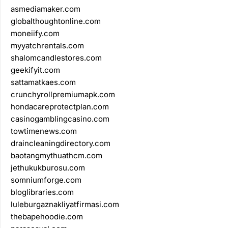
asmediamaker.com
globalthoughtonline.com
moneiify.com
myyatchrentals.com
shalomcandlestores.com
geekifyit.com
sattamatkaes.com
crunchyrollpremiumapk.com
hondacareprotectplan.com
casinogamblingcasino.com
towtimenews.com
draincleaningdirectory.com
baotangmythuathcm.com
jethukukburosu.com
somniumforge.com
bloglibraries.com
luleburgaznakliyatfirmasi.com
thebapehoodie.com