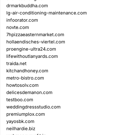
drmarkbuddha.com
lg-air-conditioning-maintenance.com
infoorator.com
novte.com
7hpizzaeasternmarket.com
hollaendisches-viertel.com
proengine-ultra24.com
lifewithoutlanyards.com
traida.net
kitchandhoney.com
metro-bistro.com
howtosolv.com
delicesdemanon.com
testboo.com
weddingdressstudio.com
premiumplox.com
yayosbk.com
neilhardie.biz