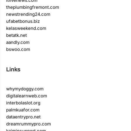
itlivenews.com
theplumbingfremont.com
newstrending24.com
ufabetbonus.biz
kelasweekend.com
betatk.net
aandly.com
bswoo.com
Links
whymydoggy.com
digitalearnweb.com
interbolaslot.org
palmkuafor.com
dataentrypro.net
dreamrummypro.com
kaiminsupport.com