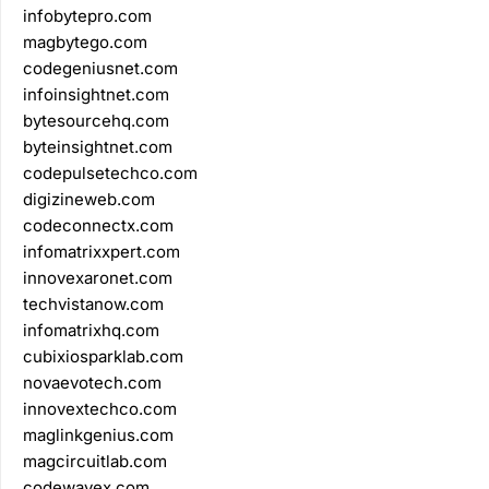
infobytepro.com
magbytego.com
codegeniusnet.com
infoinsightnet.com
bytesourcehq.com
byteinsightnet.com
codepulsetechco.com
digizineweb.com
codeconnectx.com
infomatrixxpert.com
innovexaronet.com
techvistanow.com
infomatrixhq.com
cubixiosparklab.com
novaevotech.com
innovextechco.com
maglinkgenius.com
magcircuitlab.com
codewavex.com