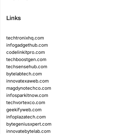
Links
techtronixhq.com
infogadgethub.com
codelinkitpro.com
techboostgen.com
techsensehub.com
bytelabtech.com
innovatexaweb.com
magdynotechco.com
infosparkitnow.com
techvortexco.com
geekifyweb.com
infoplazatech.com
bytegeniusxpert.com
innovatebytelab.com