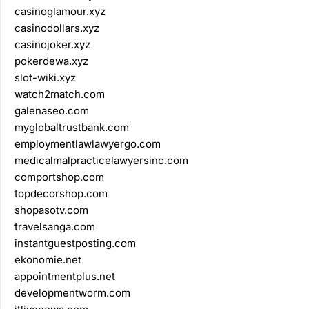
casinoglamour.xyz
casinodollars.xyz
casinojoker.xyz
pokerdewa.xyz
slot-wiki.xyz
watch2match.com
galenaseo.com
myglobaltrustbank.com
employmentlawlawyergo.com
medicalmalpracticelawyersinc.com
comportshop.com
topdecorshop.com
shopasotv.com
travelsanga.com
instantguestposting.com
ekonomie.net
appointmentplus.net
developmentworm.com