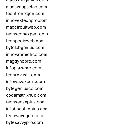
magsynapselab.com
techtronixgen.com
innovextechpro.com
magcircuitweb.com
techscopexpert.com
techpediaweb.com
bytelabgenius.com
innovatetechco.com
magdynopro.com
infoplazapro.com
techreviveit.com
infowavexpert.com
bytegeniusco.com
codematrixhub.com
techsenseplus.com
infoboostgenius.com
techwavegen.com
bytesavvypro.com