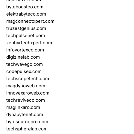
byteboostco.com
elektrabyteco.com
magconnectxpert.com
truzestgenius.com
techpulsenet.com
zephyrtechxpert.com
infovortexco.com
digizinelab.com
techwavego.com
codepulsex.com
techscopetech.com
magdynoweb.com
innovexaroweb.com
techreviveco.com
maglinkaro.com
dynabytenet.com
bytesourcepro.com
techspherelab.com