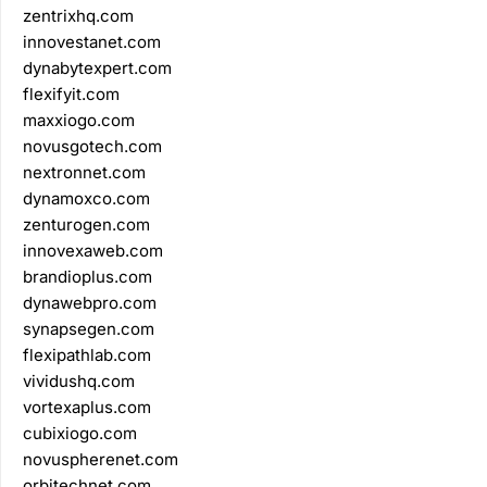
zentrixhq.com
innovestanet.com
dynabytexpert.com
flexifyit.com
maxxiogo.com
novusgotech.com
nextronnet.com
dynamoxco.com
zenturogen.com
innovexaweb.com
brandioplus.com
dynawebpro.com
synapsegen.com
flexipathlab.com
vividushq.com
vortexaplus.com
cubixiogo.com
novuspherenet.com
orbitechnet.com