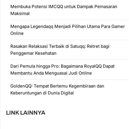
Membuka Potensi IMCQQ untuk Dampak Pemasaran
Maksimal
Mengapa Legendaqq Menjadi Pilihan Utama Para Gamer
Online
Rasakan Relaksasi Terbaik di Satuqq: Retret bagi
Penggemar Kesehatan
Dari Pemula hingga Pro: Bagaimana RoyalQQ Dapat
Membantu Anda Menguasai Judi Online
GoldenQQ: Tempat Bertemu Kegembiraan dan
Keberuntungan di Dunia Digital
LINK LAINNYA