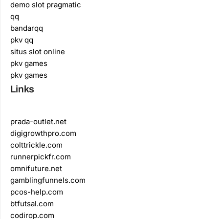
demo slot pragmatic
qq
bandarqq
pkv qq
situs slot online
pkv games
pkv games
Links
prada-outlet.net
digigrowthpro.com
colttrickle.com
runnerpickfr.com
omnifuture.net
gamblingfunnels.com
pcos-help.com
btfutsal.com
codirop.com