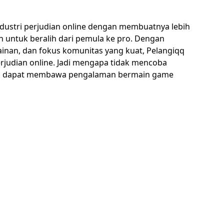
ndustri perjudian online dengan membuatnya lebih
untuk beralih dari pemula ke pro. Dengan
inan, dan fokus komunitas yang kuat, Pelangiqq
rjudian online. Jadi mengapa tidak mencoba
 itu dapat membawa pengalaman bermain game