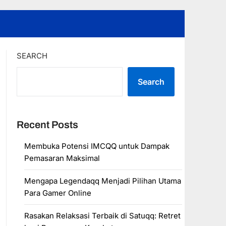
SEARCH
Search
Recent Posts
Membuka Potensi IMCQQ untuk Dampak
Pemasaran Maksimal
Mengapa Legendaqq Menjadi Pilihan Utama
Para Gamer Online
Rasakan Relaksasi Terbaik di Satuqq: Retret