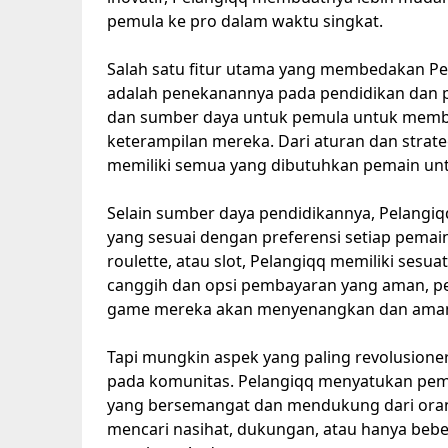
pemula ke pro dalam waktu singkat.
Salah satu fitur utama yang membedakan Pela
adalah penekanannya pada pendidikan dan p
dan sumber daya untuk pemula untuk memba
keterampilan mereka. Dari aturan dan strateg
memiliki semua yang dibutuhkan pemain un
Selain sumber daya pendidikannya, Pelang
yang sesuai dengan preferensi setiap pemai
roulette, atau slot, Pelangiqq memiliki ses
canggih dan opsi pembayaran yang aman, p
game mereka akan menyenangkan dan ama
Tapi mungkin aspek yang paling revolusione
pada komunitas. Pelangiqq menyatukan pema
yang bersemangat dan mendukung dari oran
mencari nasihat, dukungan, atau hanya bebe