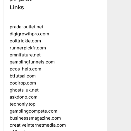
Links
prada-outlet.net
digigrowthpro.com
colttrickle.com
runnerpickfr.com
omnifuture.net
gamblingfunnels.com
pcos-help.com
btfutsal.com
codirop.com
ghosts-uk.net
askdono.com
techonly.top
gamblingcompete.com
businesssmagazine.com
creativeinternetmedia.com