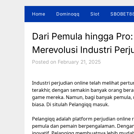
Skip
to
Home
Dominoqq
Slot
SBOBET8
content
Dari Pemula hingga Pro
Merevolusi Industri Perj
Posted on February 21, 2025
Industri perjudian online telah melihat per
terakhir, dengan semakin banyak orang ber
game mereka. Namun, bagi banyak pemula, me
biasa. Di situlah Pelangiqq masuk.
Pelangiqq adalah platform perjudian onlin
pemula dan pemain berpengalaman. Dengan 
inovatif, Pelangiqq membuatnya lebih mudah