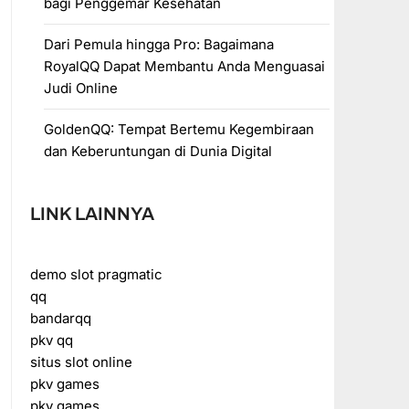
bagi Penggemar Kesehatan
Dari Pemula hingga Pro: Bagaimana
RoyalQQ Dapat Membantu Anda Menguasai
Judi Online
GoldenQQ: Tempat Bertemu Kegembiraan
dan Keberuntungan di Dunia Digital
LINK LAINNYA
demo slot pragmatic
qq
bandarqq
pkv qq
situs slot online
pkv games
pkv games