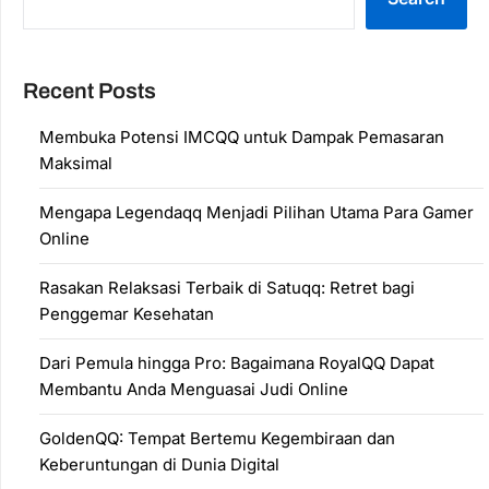
Recent Posts
Membuka Potensi IMCQQ untuk Dampak Pemasaran
Maksimal
Mengapa Legendaqq Menjadi Pilihan Utama Para Gamer
Online
Rasakan Relaksasi Terbaik di Satuqq: Retret bagi
Penggemar Kesehatan
Dari Pemula hingga Pro: Bagaimana RoyalQQ Dapat
Membantu Anda Menguasai Judi Online
GoldenQQ: Tempat Bertemu Kegembiraan dan
Keberuntungan di Dunia Digital