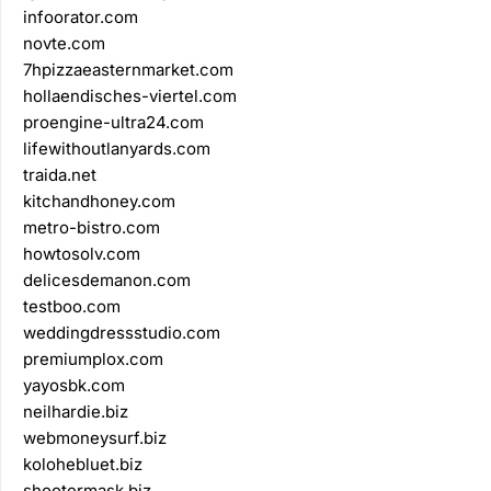
infoorator.com
novte.com
7hpizzaeasternmarket.com
hollaendisches-viertel.com
proengine-ultra24.com
lifewithoutlanyards.com
traida.net
kitchandhoney.com
metro-bistro.com
howtosolv.com
delicesdemanon.com
testboo.com
weddingdressstudio.com
premiumplox.com
yayosbk.com
neilhardie.biz
webmoneysurf.biz
kolohebluet.biz
shootermask.biz