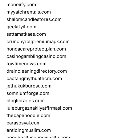
moneiify.com
myyatchrentals.com
shalomcandlestores.com
geekifyit.com
sattamatkaes.com
crunchyrollpremiumapk.com
hondacareprotectplan.com
casinogamblingcasino.com
towtimenews.com
draincleaningdirectory.com
baotangmythuathcm.com
jethukukburosu.com
somniumforge.com
bloglibraries.com
luleburgaznakliyatfirmasi.com
thebapehoodie.com
parasosyal.com
enticingmuslim.com
goodhealthsoundwealth.com