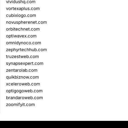
vividushq.com
vortexaplus.com
cubixiogo.com
novuspherenet.com
orbitechnet.com
optiwavex.com
omnidynoco.com
zephyrtechhub.com
truzestweb.com
synapsexpert.com
zentarolab.com
quikbiznow.com
xceleroweb.com
optigogoweb.com
brandaroweb.com
zoomifyit.com