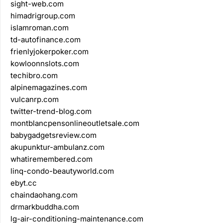
sight-web.com
himadrigroup.com
islamroman.com
td-autofinance.com
frienlyjokerpoker.com
kowloonnslots.com
techibro.com
alpinemagazines.com
vulcanrp.com
twitter-trend-blog.com
montblancpensonlineoutletsale.com
babygadgetsreview.com
akupunktur-ambulanz.com
whatiremembered.com
linq-condo-beautyworld.com
ebyt.cc
chaindaohang.com
drmarkbuddha.com
lg-air-conditioning-maintenance.com