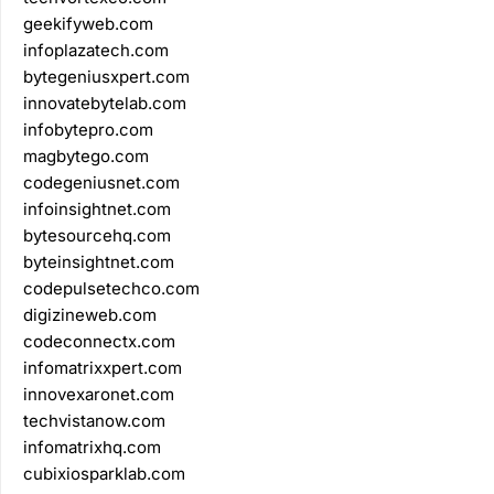
geekifyweb.com
infoplazatech.com
bytegeniusxpert.com
innovatebytelab.com
infobytepro.com
magbytego.com
codegeniusnet.com
infoinsightnet.com
bytesourcehq.com
byteinsightnet.com
codepulsetechco.com
digizineweb.com
codeconnectx.com
infomatrixxpert.com
innovexaronet.com
techvistanow.com
infomatrixhq.com
cubixiosparklab.com