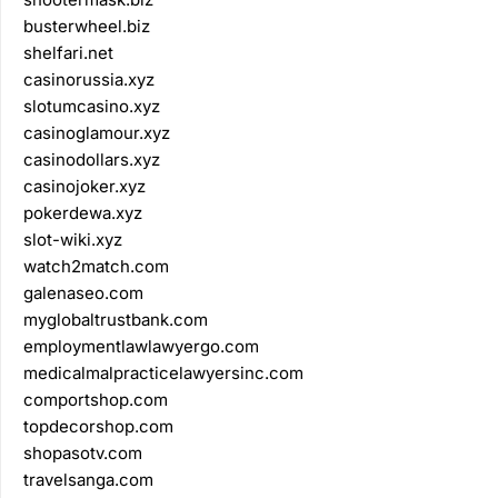
busterwheel.biz
shelfari.net
casinorussia.xyz
slotumcasino.xyz
casinoglamour.xyz
casinodollars.xyz
casinojoker.xyz
pokerdewa.xyz
slot-wiki.xyz
watch2match.com
galenaseo.com
myglobaltrustbank.com
employmentlawlawyergo.com
medicalmalpracticelawyersinc.com
comportshop.com
topdecorshop.com
shopasotv.com
travelsanga.com