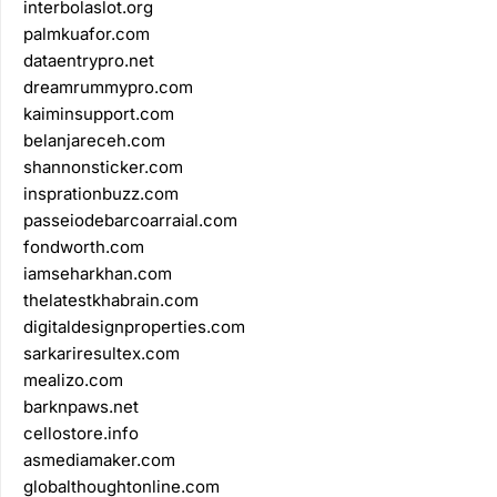
interbolaslot.org
palmkuafor.com
dataentrypro.net
dreamrummypro.com
kaiminsupport.com
belanjareceh.com
shannonsticker.com
insprationbuzz.com
passeiodebarcoarraial.com
fondworth.com
iamseharkhan.com
thelatestkhabrain.com
digitaldesignproperties.com
sarkariresultex.com
mealizo.com
barknpaws.net
cellostore.info
asmediamaker.com
globalthoughtonline.com