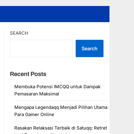
SEARCH
Search
Recent Posts
Membuka Potensi IMCQQ untuk Dampak
Pemasaran Maksimal
Mengapa Legendaqq Menjadi Pilihan Utama
Para Gamer Online
Rasakan Relaksasi Terbaik di Satuqq: Retret