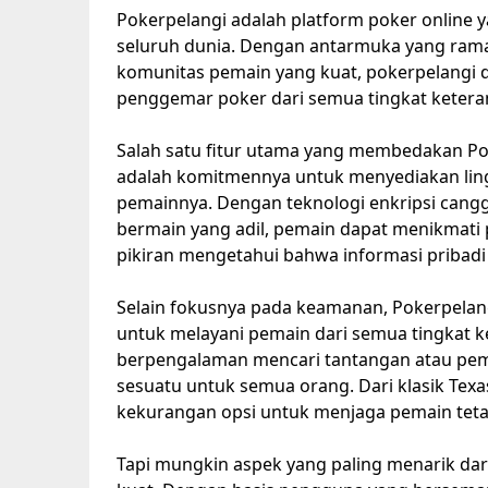
Pokerpelangi adalah platform poker online
seluruh dunia. Dengan antarmuka yang ram
komunitas pemain yang kuat, pokerpelangi d
penggemar poker dari semua tingkat ketera
Salah satu fitur utama yang membedakan Pok
adalah komitmennya untuk menyediakan li
pemainnya. Dengan teknologi enkripsi cangg
bermain yang adil, pemain dapat menikmati
pikiran mengetahui bahwa informasi pribadi
Selain fokusnya pada keamanan, Pokerpela
untuk melayani pemain dari semua tingkat k
berpengalaman mencari tantangan atau pemu
sesuatu untuk semua orang. Dari klasik Texa
kekurangan opsi untuk menjaga pemain teta
Tapi mungkin aspek yang paling menarik da