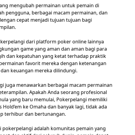
 yang mengubah permainan untuk pemain di
ah pengguna, berbagai macam permainan, dan
engan cepat menjadi tujuan tujuan bagi
mpilan.
erpelangi dari platform poker online lainnya
ngkungan game yang aman dan aman bagi para
ih dan kepatuhan yang ketat terhadap praktik
 permainan favorit mereka dengan ketenangan
 dan keuangan mereka dilindungi.
ngi juga menawarkan berbagai macam permainan
eterampilan. Apakah Anda seorang profesional
la yang baru memulai, Pokerpelangi memiliki
s Hold’em ke Omaha dan banyak lagi, tidak ada
p terhibur dan bertunangan.
ri pokerpelangi adalah komunitas pemain yang