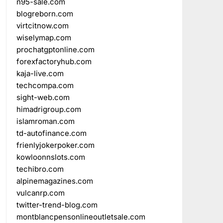
n95-sale.com
blogreborn.com
virtcitnow.com
wiselymap.com
prochatgptonline.com
forexfactoryhub.com
kaja-live.com
techcompa.com
sight-web.com
himadrigroup.com
islamroman.com
td-autofinance.com
frienlyjokerpoker.com
kowloonnslots.com
techibro.com
alpinemagazines.com
vulcanrp.com
twitter-trend-blog.com
montblancpensonlineoutletsale.com